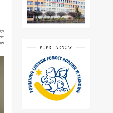
ego
cie
ami
PCPR TARNÓW