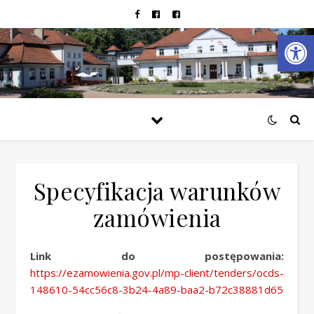
Open
Specyfikacja warunków
zamówienia
Link do postępowania:
https://ezamowienia.gov.pl/mp-client/tenders/ocds-
148610-54cc56c8-3b24-4a89-baa2-b72c38881d65