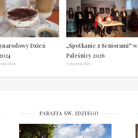
ynarodowy Dzień
„Spotkanie z Seniorami” w
2024
Paleśnicy 2026
rnika 2024
5 stycznia 2026
PARAFIA ŚW. IDZIEGO