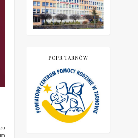
PCPR TARNÓW
czu
kim