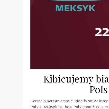
Kibicujemy bi
Pols
Gorące piłkarskie emocje udzieliły się 22 li
Polska -Meksyk. Do boju Polskoooo !!! W specj