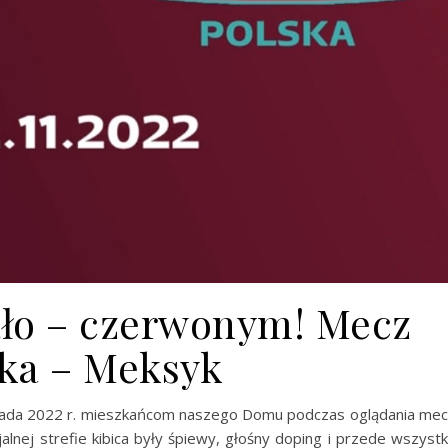
ało – czerwonym! Mecz
ka – Meksyk
stopada 2022 r. mieszkańcom naszego Domu podczas oglądania me
alnej strefie kibica były śpiewy, głośny doping i przede wszyst