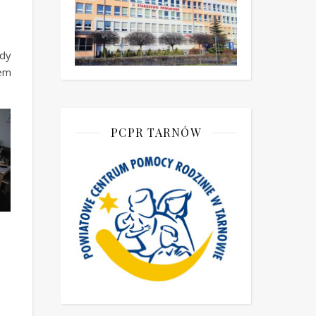
ody
em
PCPR TARNÓW