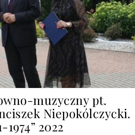
łowno-muzyczny pt.
nciszek Niepokólczycki.
1-1974” 2022