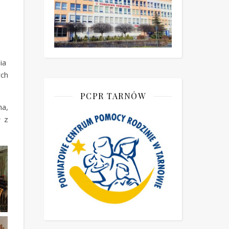
nia
ch
PCPR TARNÓW
ha,
ł z