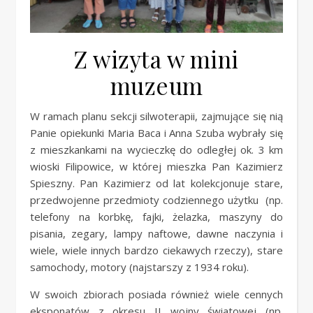
Z wizyta w mini
muzeum
W ramach planu sekcji silwoterapii, zajmujące się nią
Panie opiekunki Maria Baca i Anna Szuba wybrały się
z mieszkankami na wycieczkę do odległej ok. 3 km
wioski Filipowice, w której mieszka Pan Kazimierz
Spieszny. Pan Kazimierz od lat kolekcjonuje stare,
przedwojenne przedmioty codziennego użytku (np.
telefony na korbkę, fajki, żelazka, maszyny do
pisania, zegary, lampy naftowe, dawne naczynia i
wiele, wiele innych bardzo ciekawych rzeczy), stare
samochody, motory (najstarszy z 1934 roku).
W swoich zbiorach posiada również wiele cennych
eksponatów z okresu II wojny światowej (np.