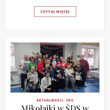
CZYTAJ WIĘCEJ
,
AKTUALNOŚCI
ŚDS
Mikołajki w ŚDS w